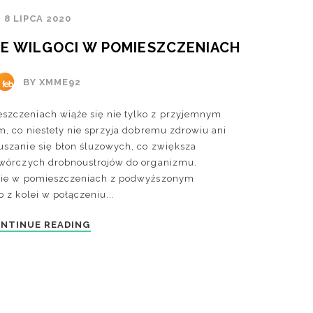
8 LIPCA 2020
IE WILGOCI W POMIESZCZENIACH
BY XMME92
zczeniach wiąże się nie tylko z przyjemnym
, co niestety nie sprzyja dobremu zdrowiu ani
szanie się błon śluzowych, co zwiększa
twórczych drobnoustrojów do organizmu.
anie w pomieszczeniach z podwyższonym
 z kolei w połączeniu...
NTINUE READING